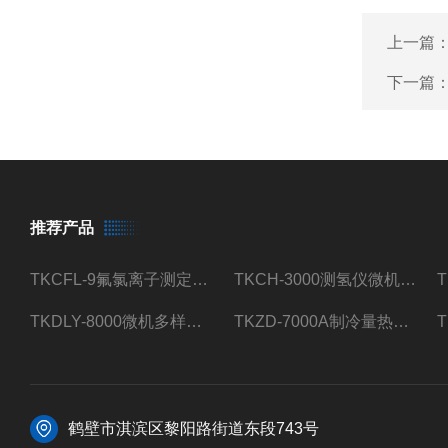
上一篇
下一篇
推荐产品
TKCFL-9氟氯离子测定仪自动煤质检测
TKCH-3000测氢仪微机氢元素测定煤质检测
TKDLY-8000微机多样测硫仪自动定硫仪化验室硫含量测定
TKZD-7000A制冷量热仪自动升降热值仪煤质检测
鹤壁市淇滨区黎阳路街道东段743号