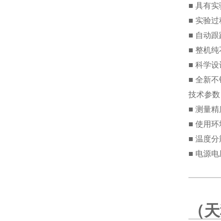
■ 具有
■ 实验
■ 自动
■ 整机
■ 科学
■ 全新
技术参数
■ 测量
■ 使用环
■ 温度分
■ 电源电压
（
天