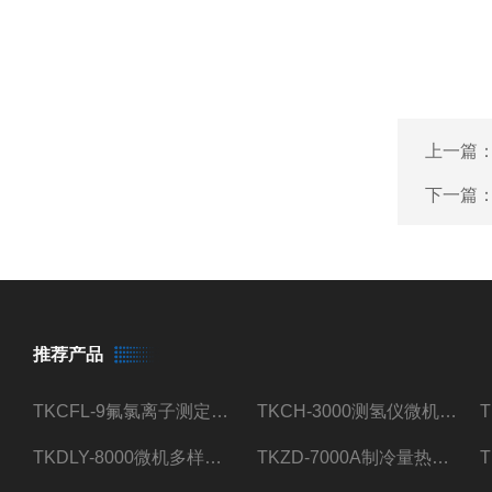
上一篇
下一篇
推荐产品
TKCFL-9氟氯离子测定仪自动煤质检测
TKCH-3000测氢仪微机氢元素测定煤质检测
TKDLY-8000微机多样测硫仪自动定硫仪化验室硫含量测定
TKZD-7000A制冷量热仪自动升降热值仪煤质检测