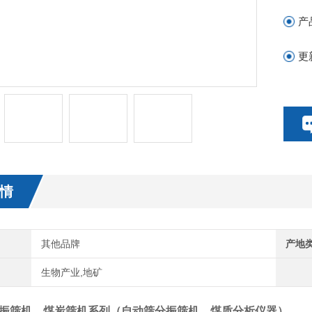
产
更
情
其他品牌
产地
生物产业,地矿
振筛机，煤炭筛机系列
（
自动筛分振筛机，煤质分析仪器
）