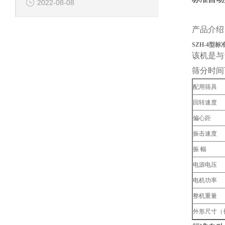
2022-08-08
产品介绍
SZH-4型
该机是与
筛分时间
配用筛具
回转速度
偏心距
振击速度
振 幅
电源电压
电机功率
整机重量
外形尺寸（