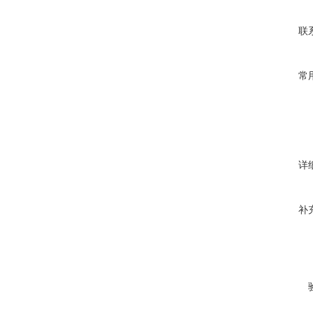
联
常
详
补