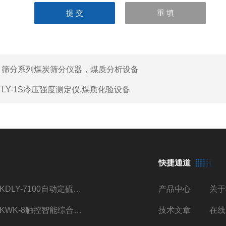
：
筛分系列煤炭筛分仪器，煤质分析设备
：
LY-1S冷压强度测定仪,煤质化验设备
快捷通道
TKDLY-7100自动定硫仪自动送样测硫仪触控操作
产品中心
关于
TKWK-8触控智能综合吸附仪煤炭活性炭测定
技术文章
在线