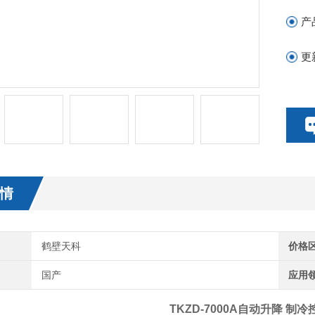
产
更
情
鹤壁天科
价格
国产
应用
TKZD-7000A自动升降 制