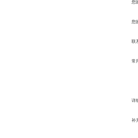
您
您
联
常
详
补