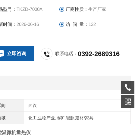
品型号：
TKZD-7000A
厂商性质：
生产厂家
新时间：
2026-06-16
访 问 量：
132
0392-2689316
立即咨询
联系电话：
区间
面议
领域
化工,生物产业,地矿,能源,建材/家具
冷控温微机量热仪