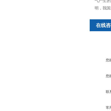
气产生的
明，我国
在线咨
您
您
联
常