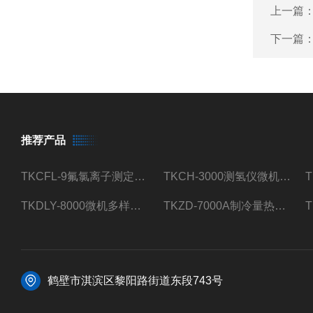
上一篇
下一篇
推荐产品
TKCFL-9氟氯离子测定仪自动煤质检测
TKCH-3000测氢仪微机氢元素测定煤质检测
TKDLY-8000微机多样测硫仪自动定硫仪化验室硫含量测定
TKZD-7000A制冷量热仪自动升降热值仪煤质检测
鹤壁市淇滨区黎阳路街道东段743号