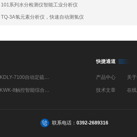
：
101系列水分检测仪智能工业分析仪
：
TQ-3A氢元素分析仪，快速自动测氢仪
快捷通道
TKDLY-7100自动定硫仪自动送样测硫仪触控操作
产品中心
关于
TKWK-8触控智能综合吸附仪煤炭活性炭测定
技术文章
在线
联系电话：
0392-2689316