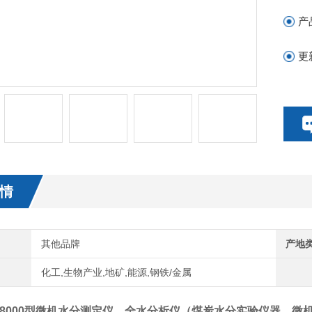
产
更
情
其他品牌
产地
化工,生物产业,地矿,能源,钢铁/金属
8000型
微机水分测定仪，全水分析仪（
煤炭水分实验仪器，微