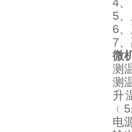
4
5
6
7
微
测温
测温
升温
﹙5
电源