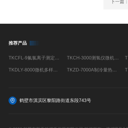
下一篇
推荐产品
TKCFL-9氟氯离子测定仪自动煤质检测
TKCH-3000测氢仪微机氢元素测定煤质检测
TKDLY-8000微机多样测硫仪自动定硫仪化验室硫含量测定
TKZD-7000A制冷量热仪自动升降热值仪煤质检测
鹤壁市淇滨区黎阳路街道东段743号