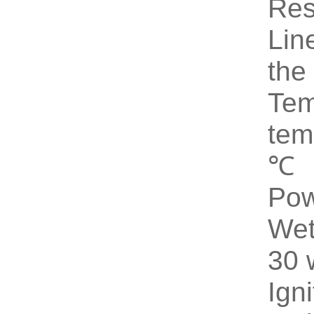
Res
Lin
the
Te
tem
℃
Pow
Wet
30 
Ign