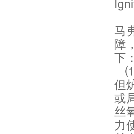
Ign
马
障
下
⑴
但
或
丝
力