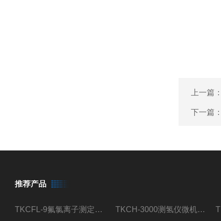
上一篇
下一篇
推荐产品
TKCFL-9氟氯离子测定仪自动煤质检测
TKCH-3000测氢仪微机氢元素测定煤质检测