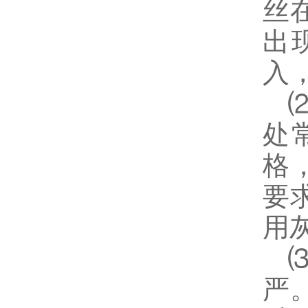
丝
出
入
⑵
处
格
要
用
⑶
严