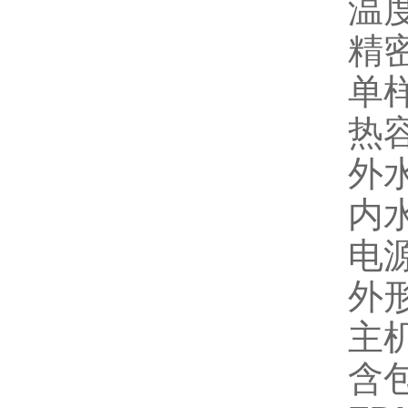
温
精
单
热
外
内
电
外
主
含