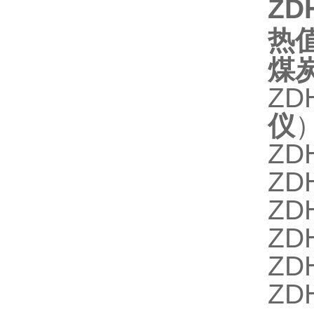
ZD
热
煤
ZD
仪
ZD
ZD
ZD
ZD
ZD
ZD