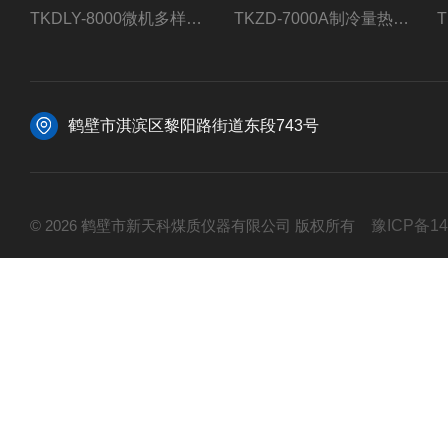
TKDLY-8000微机多样测硫仪自动定硫仪化验室硫含量测定
TKZD-7000A制冷量热仪自动升降热值仪煤质检测
鹤壁市淇滨区黎阳路街道东段743号
© 2026 鹤壁市新天科煤质仪器有限公司 版权所有
豫ICP备14