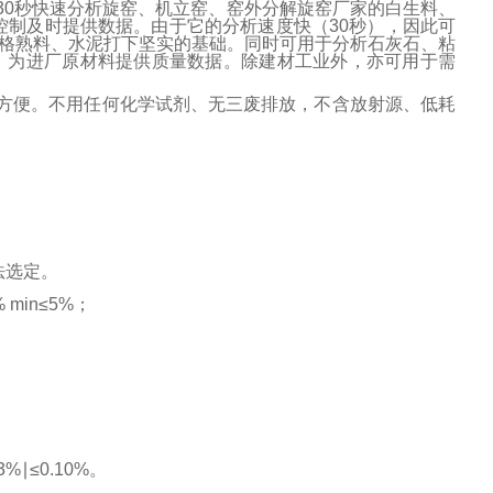
0秒快速分析旋窑、机立窑、窑外分解旋窑厂家的白生料、
分控制及时提供数据。由于它的分析速度快（30秒），因此可
格熟料、水泥打下坚实的基础。同时可用于分析石灰石、粘
量，为进厂原材料提供质量数据。除建材工业外，亦可用于需
方便。不用任何化学试剂、无三废排放，不含放射源、低耗
法选定。
 min≤5%；
%∣≤0.10%。