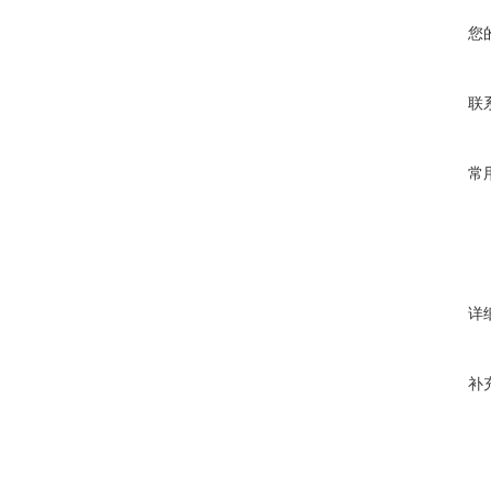
您
联
常
详
补