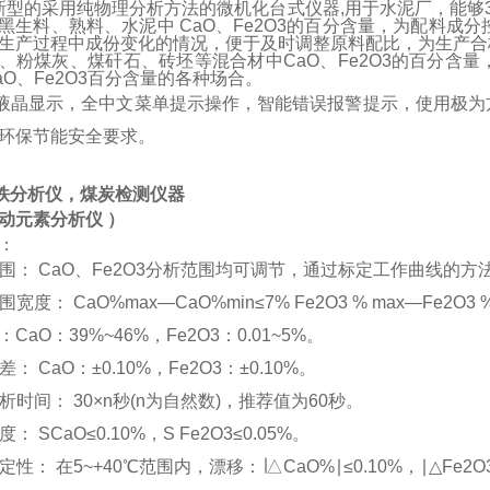
的采用纯物理分析方法的微机化台式仪器,用于水泥厂，能够3
黑生料、熟料、水泥中 CaO、Fe2O3的百分含量，为配料成
生产过程中成份变化的情况，便于及时调整原料配比，为生产合
、粉煤灰、煤矸石、砖坯等混合材中CaO、Fe2O3的百分含
aO、Fe2O3百分含量的各种场合。
晶显示，全中文菜单提示操作，智能错误报警提示，使用极为
环保节能安全要求。
铁分析仪，煤炭检测仪器
动元素分析仪
）
：
析范围： CaO、Fe2O3分析范围均可调节，通过标定工作曲线的方
围宽度： CaO%max—CaO%min≤7% Fe2O3 % max—Fe2O3 %
CaO：39%~46%，Fe2O3：0.01~5%。
差： CaO：±0.10%，Fe2O3：±0.10%。
分析时间： 30×n秒(n为自然数)，推荐值为60秒。
度： SCaO≤0.10%，S Fe2O3≤0.05%。
稳定性： 在5~+40℃范围内，漂移：∣△CaO%∣≤0.10%，∣△Fe2O3