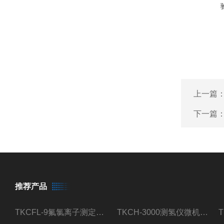
上一篇
下一篇
推荐产品
TKCFL-9氟氯离子测定仪自动煤质检测
TKCH-3000测氢仪微机氢元素测定煤质检测