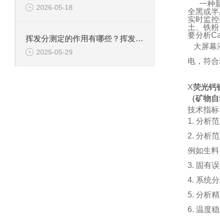
一种新型
2026-05-18
全黑或半
实时监控
土、铁粉
要分析C
挥发分测定的作用有哪些？挥发分测定应用于哪些行业？
大屏幕液
2025-05-29
电，符合
X
荧光钙
（
矿物自
技术指标
1. 分
2. 分析范
例如生料：
3. 固有误
4. 系统
5. 分析精
6. 温度