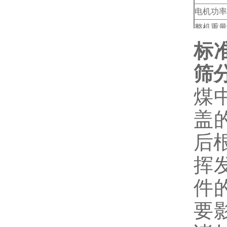
电机功率
整机重量
外形尺寸
标
筛
煤
盖
后
挥
件
要