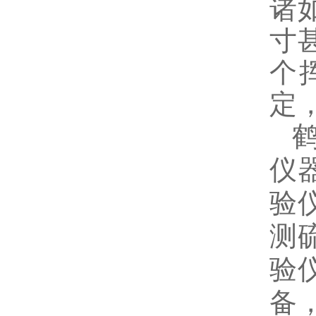
诸
寸
个
定
仪
验
测
验
备