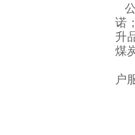
诺
升
煤
户