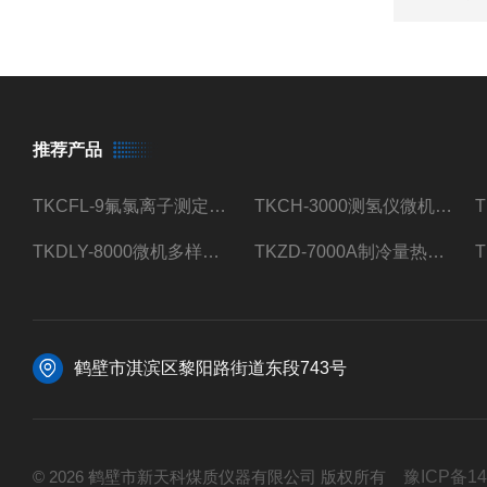
推荐产品
TKCFL-9氟氯离子测定仪自动煤质检测
TKCH-3000测氢仪微机氢元素测定煤质检测
TKDLY-8000微机多样测硫仪自动定硫仪化验室硫含量测定
TKZD-7000A制冷量热仪自动升降热值仪煤质检测
鹤壁市淇滨区黎阳路街道东段743号
© 2026 鹤壁市新天科煤质仪器有限公司 版权所有
豫ICP备14