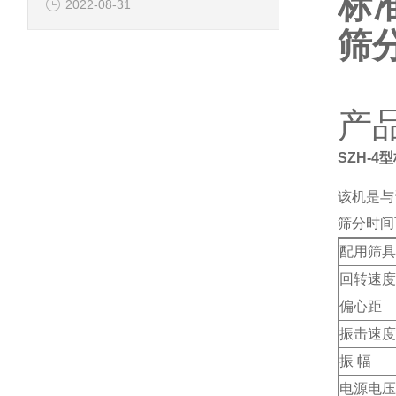
标
2022-08-31
筛
产
SZH-
该机是与
筛分时间
配用筛具
回转速度
偏心距
振击速度
振 幅
电源电压