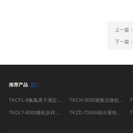
上一篇
下一篇
推荐产品
TKCFL-9氟氯离子测定仪自动煤质检测
TKCH-3000测氢仪微机氢元素测定煤质检测
TKDLY-8000微机多样测硫仪自动定硫仪化验室硫含量测定
TKZD-7000A制冷量热仪自动升降热值仪煤质检测