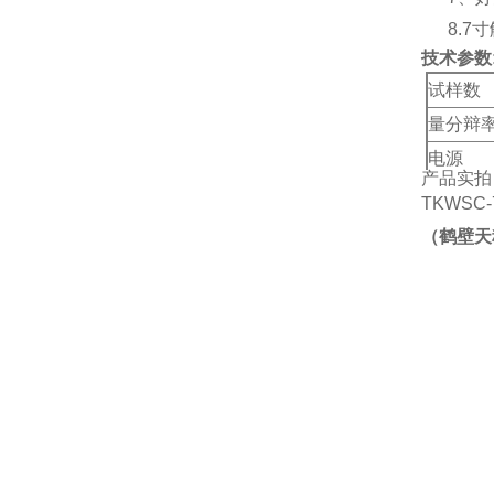
8.7
技术参数
试样数
量分辩
电源
产品实拍
TKWSC-
（
鹤壁天