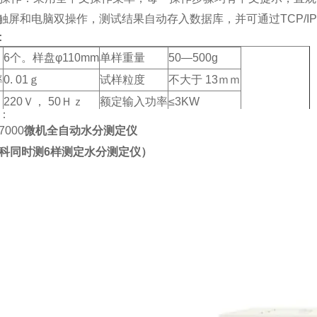
寸触屏和电脑双操作，
测试结果自动存入数据库，并可通过
TCP/IP
:
6个。样盘φ110mm
单样重量
50—500g
率
0. 01ｇ
试样粒度
不大于 13ｍｍ
220Ｖ， 50Ｈｚ
额定输入功率
≤3KW
：
7000
微机全自动水分测定仪
科同时测6样测定水分测定仪
）