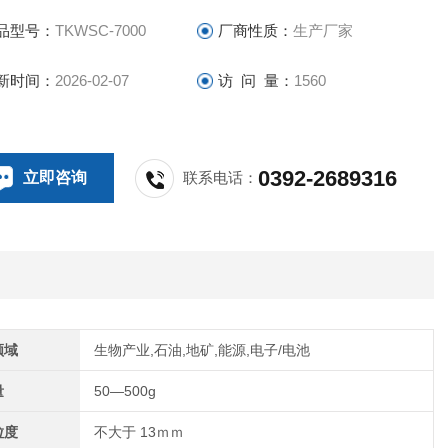
品型号：
TKWSC-7000
厂商性质：
生产厂家
新时间：
2026-02-07
访 问 量：
1560
0392-2689316
立即咨询
联系电话：
领域
生物产业,石油,地矿,能源,电子/电池
量
50—500g
粒度
不大于 13ｍｍ