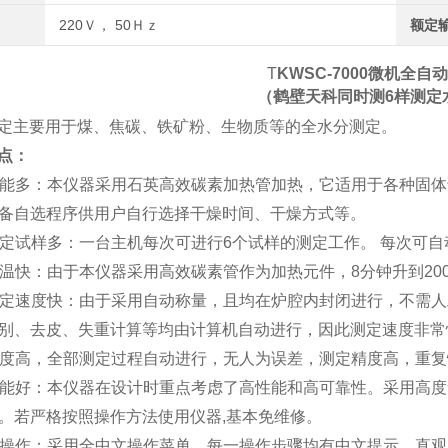
220Ｖ， 50Ｈｚ
额定
T
KWSC-7000
微机全自
（
鹤壁天科同时测6样测定
定主要用于煤、焦碳、铁矿粉、生物质等的全水分测定。
点：
功能多：
本仪器采用石英高效碳素加热管加热，它适用于各种固体
备自选程序供用户自行选择干燥时间、干燥方式等。
测定试样多：一台主机每次可进行6个试样的测定工作。 每次可
升温快：由于本仪器采用高效碳素管作为加热元件，8分钟升到2
测定速度快：由于采用自动称量，且均在炉腔内封闭进行，不需
别、去皮、失重计算等均由计算机自动进行，因此测定速度非常
精度高，全部测定过程自动进行，无人为误差，测定精度高，重复
性能好：本仪器在设计时重点考虑了高性能和高可靠性。采用高度
。若严格按照操作方法使用仪器,基本免维修。
好操作：采用全中文操作菜单，每一操作步骤均有中文提示，直