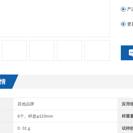
产
更
情
其他品牌
应用
6个。样盘φ110mm
样重
0. 01ｇ
试样