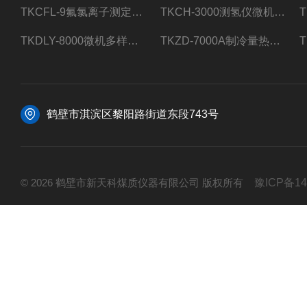
TKCFL-9氟氯离子测定仪自动煤质检测
TKCH-3000测氢仪微机氢元素测定煤质检测
TKDLY-8000微机多样测硫仪自动定硫仪化验室硫含量测定
TKZD-7000A制冷量热仪自动升降热值仪煤质检测
鹤壁市淇滨区黎阳路街道东段743号
© 2026 鹤壁市新天科煤质仪器有限公司 版权所有
豫ICP备14