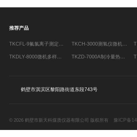
推荐产品
TKCFL-9氟氯离子测定仪自动煤质检测
TKCH-3000测氢仪微机氢元素测定煤质检测
TKDLY-8000微机多样测硫仪自动定硫仪化验室硫含量测定
TKZD-7000A制冷量热仪自动升降热值仪煤质检测
鹤壁市淇滨区黎阳路街道东段743号
© 2026 鹤壁市新天科煤质仪器有限公司 版权所有
豫ICP备14