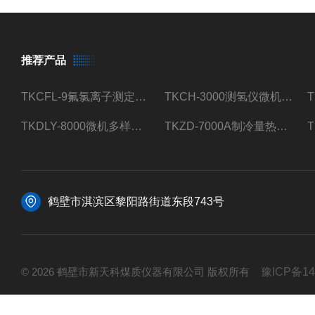
推荐产品
TKCFL-9氟氯离子测定仪自动煤质检测
TKCH-3000测氢仪微机氢元素测定煤质检测
TKDLY-8000微机多样测硫仪自动定硫仪化验室硫含量测定
TKZD-7000A制冷量热仪自动升降热值仪煤质检测
鹤壁市淇滨区黎阳路街道东段743号
© 2026 鹤壁市新天科煤质仪器有限公司 版权所有
豫ICP备14