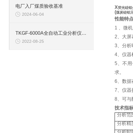
电厂入厂煤质验收基准
X
荧光硅铝
(
煤炭硅铝
2024-06-04
性能特
1
、微机
TKGF-6000A全自动工业分析仪的技术参数
2
、大屏
2022-08-25
3
、分析
4
、仪器
5
、不用
求
6
、数据
7
、仪器
8
、可与
技术指
分析范
分析精
分析时