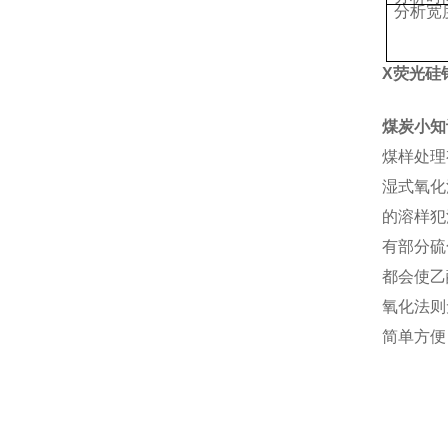
分析宽
X
荧光硅
煤炭小知
煤样处理
湿式氧化
的溶样犯
有部分硫
都会使乙
氧化法则
简单方便