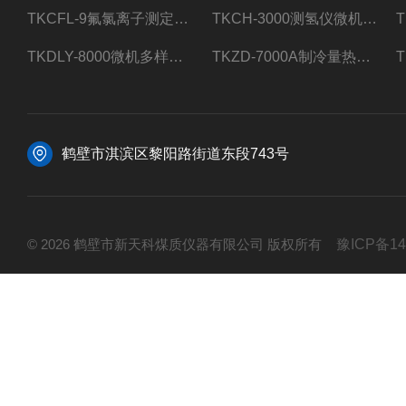
TKCFL-9氟氯离子测定仪自动煤质检测
TKCH-3000测氢仪微机氢元素测定煤质检测
TKDLY-8000微机多样测硫仪自动定硫仪化验室硫含量测定
TKZD-7000A制冷量热仪自动升降热值仪煤质检测
鹤壁市淇滨区黎阳路街道东段743号
© 2026 鹤壁市新天科煤质仪器有限公司 版权所有
豫ICP备14