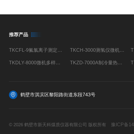
推荐产品
TKCFL-9氟氯离子测定仪自动煤质检测
TKCH-3000测氢仪微机氢元素测定煤质检测
TKDLY-8000微机多样测硫仪自动定硫仪化验室硫含量测定
TKZD-7000A制冷量热仪自动升降热值仪煤质检测
鹤壁市淇滨区黎阳路街道东段743号
© 2026 鹤壁市新天科煤质仪器有限公司 版权所有
豫ICP备14