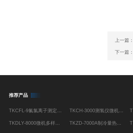
上一篇
下一篇
推荐产品
TKCFL-9氟氯离子测定仪自动煤质检测
TKCH-3000测氢仪微机氢元素测定煤质检测
TKDLY-8000微机多样测硫仪自动定硫仪化验室硫含量测定
TKZD-7000A制冷量热仪自动升降热值仪煤质检测