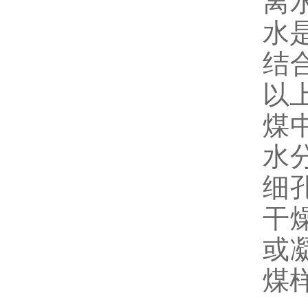
离
水
结
以
煤
水
细
干
或
煤