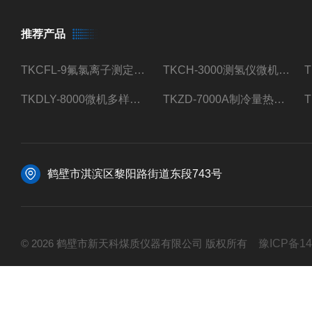
推荐产品
TKCFL-9氟氯离子测定仪自动煤质检测
TKCH-3000测氢仪微机氢元素测定煤质检测
TKDLY-8000微机多样测硫仪自动定硫仪化验室硫含量测定
TKZD-7000A制冷量热仪自动升降热值仪煤质检测
鹤壁市淇滨区黎阳路街道东段743号
© 2026 鹤壁市新天科煤质仪器有限公司 版权所有
豫ICP备14