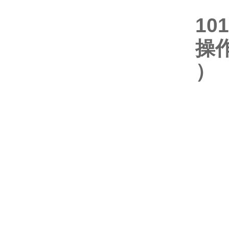
10
操
）