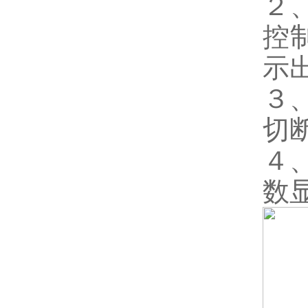
２
控
示
３
切
４
数