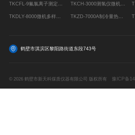
TKCFL-9氟氯离子测定仪自动煤质检测
TKCH-3000测氢仪微机氢元素测定煤质检测
TKDLY-8000微机多样测硫仪自动定硫仪化验室硫含量测定
TKZD-7000A制冷量热仪自动升降热值仪煤质检测
鹤壁市淇滨区黎阳路街道东段743号
© 2026 鹤壁市新天科煤质仪器有限公司 版权所有
豫ICP备14