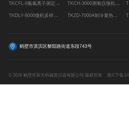
TKCFL-9氟氯离子测定仪自动煤质检测
TKCH-3000测氢仪微机氢元素测定煤质检测
TKDLY-8000微机多样测硫仪自动定硫仪化验室硫含量测定
TKZD-7000A制冷量热仪自动升降热值仪煤质检测
鹤壁市淇滨区黎阳路街道东段743号
© 2026 鹤壁市新天科煤质仪器有限公司 版权所有
豫ICP备14