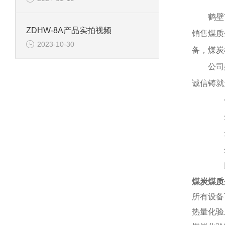
鹤壁
ZDHW-8A产品实拍视频
销售煤质
2023-10-30
备，煤炭
公司
诚信铸就
公司
企
企
企
以
煤炭煤质
所有设备
热量化验成