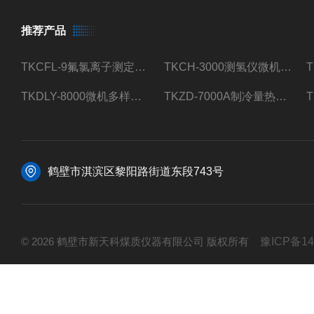
推荐产品
TKCFL-9氟氯离子测定仪自动煤质检测
TKCH-3000测氢仪微机氢元素测定煤质检测
TKDLY-8000微机多样测硫仪自动定硫仪化验室硫含量测定
TKZD-7000A制冷量热仪自动升降热值仪煤质检测
鹤壁市淇滨区黎阳路街道东段743号
© 2026 鹤壁市新天科煤质仪器有限公司 版权所有
豫ICP备14