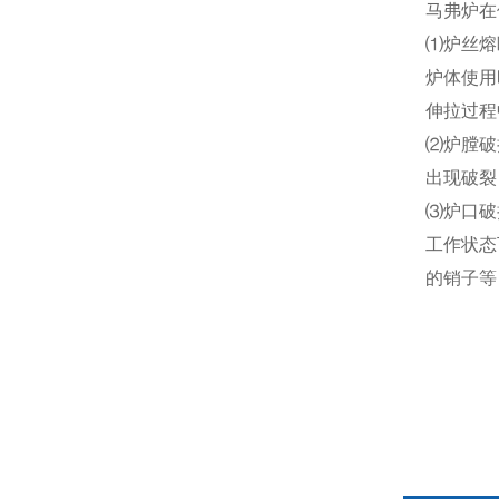
马弗炉在
⑴炉丝熔
炉体使用
伸拉过程
⑵炉膛破
出现破裂
⑶炉口破
工作状态
的销子等