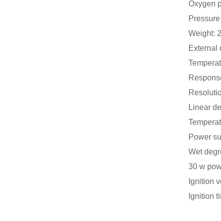
Oxygen p
Pressure
Weight: 
External
Temperat
Response
Resoluti
Linear de
Temperat
Power su
Wet degr
30 w pow
Ignition 
Ignition 