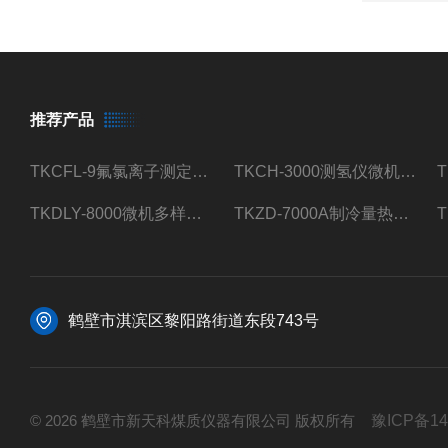
推荐产品
TKCFL-9氟氯离子测定仪自动煤质检测
TKCH-3000测氢仪微机氢元素测定煤质检测
TKDLY-8000微机多样测硫仪自动定硫仪化验室硫含量测定
TKZD-7000A制冷量热仪自动升降热值仪煤质检测
鹤壁市淇滨区黎阳路街道东段743号
© 2026 鹤壁市新天科煤质仪器有限公司 版权所有
豫ICP备14