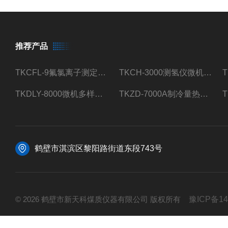
推荐产品
TKCFL-9氟氯离子测定仪自动煤质检测
TKCH-3000测氢仪微机氢元素测定煤质检测
TKDLY-8000微机多样测硫仪自动定硫仪化验室硫含量测定
TKZD-7000A制冷量热仪自动升降热值仪煤质检测
鹤壁市淇滨区黎阳路街道东段743号
© 2026 鹤壁市新天科煤质仪器有限公司 版权所有
豫ICP备14