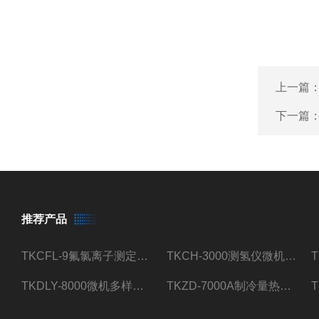
上一篇
下一篇
推荐产品
TKCFL-9氟氯离子测定仪自动煤质检测
TKCH-3000测氢仪微机氢元素测定煤质检测
TKDLY-8000微机多样测硫仪自动定硫仪化验室硫含量测定
TKZD-7000A制冷量热仪自动升降热值仪煤质检测