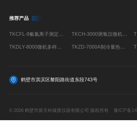
推荐产品
TKCFL-9氟氯离子测定仪自动煤质检测
TKCH-3000测氢仪微机氢元素测定煤质检测
TKDLY-8000微机多样测硫仪自动定硫仪化验室硫含量测定
TKZD-7000A制冷量热仪自动升降热值仪煤质检测
鹤壁市淇滨区黎阳路街道东段743号
© 2026 鹤壁市新天科煤质仪器有限公司 版权所有
豫ICP备14