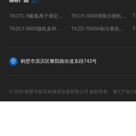
推荐产品
TKCFL-9氟氯离子测定仪自动煤质检测
TKCH-3000测氢仪微机氢元素测定煤质检测
TKDLY-8000微机多样测硫仪自动定硫仪化验室硫含量测定
TKZD-7000A制冷量热仪自动升降热值仪煤质检测
鹤壁市淇滨区黎阳路街道东段743号
© 2026 鹤壁市新天科煤质仪器有限公司 版权所有
豫ICP备14