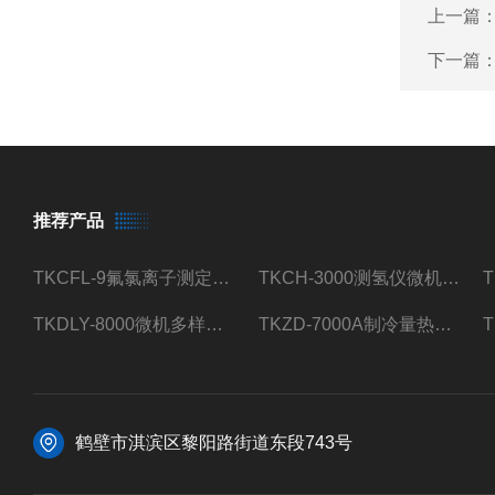
上一篇
下一篇
推荐产品
TKCFL-9氟氯离子测定仪自动煤质检测
TKCH-3000测氢仪微机氢元素测定煤质检测
TKDLY-8000微机多样测硫仪自动定硫仪化验室硫含量测定
TKZD-7000A制冷量热仪自动升降热值仪煤质检测
鹤壁市淇滨区黎阳路街道东段743号