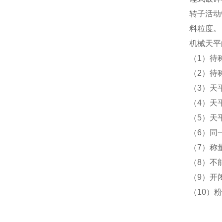
转子活动
料粒度。
机械天平
（1）待
（2）待
（3）天
（4）天
（5）天
（6）同
（7）称
（8）不
（9）开
（10）