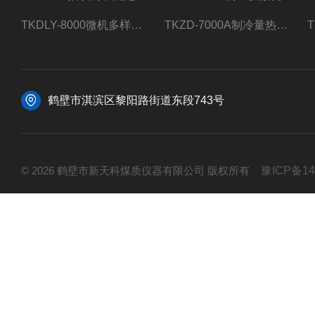
TKDLY-8000微机多样测硫仪自动定硫仪化验室硫含量测定
TKZD-7000A制冷量热仪自动升降热值仪煤质检测
鹤壁市淇滨区黎阳路街道东段743号
© 2026 鹤壁市新天科煤质仪器有限公司 版权所有
豫ICP备14