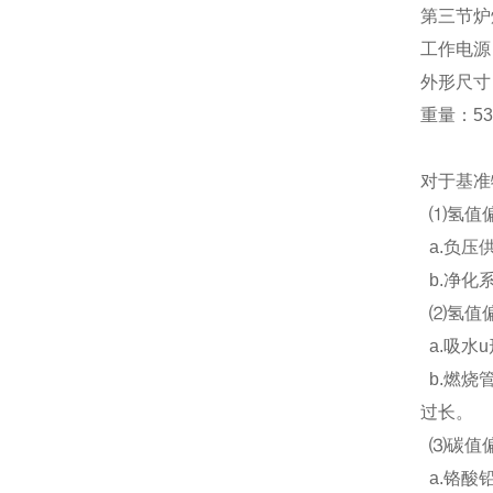
第三节炉
工作电源：A
外形尺寸（
重量：53
对于基准
⑴氢值偏
a.负压
b.净化
⑵氢值偏
a.吸水
b.燃烧
过长。
⑶碳值偏
a.铬酸