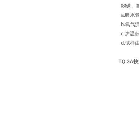
⑻碳、氢
a.吸水
b.氧气
c.炉温
d.试样
TQ-3A