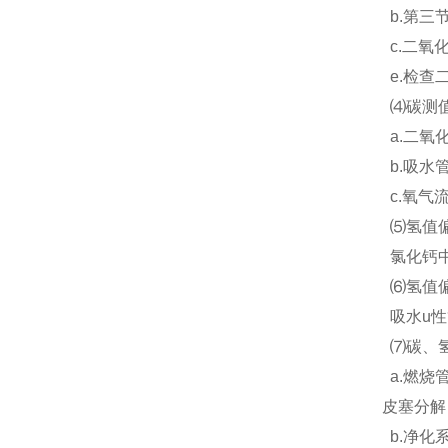
b.第三
c.二氧
e.检查
⑷碳测值
a.二氧
b.吸水
c.氧气
⑸氢值偏
氯化钙中
⑹氢值偏
吸水u性
⑺碳、氢
a.燃烧
皮塞分解
b.净化