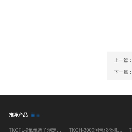
上一篇
下一篇
推荐产品
TKCFL-9氟氯离子测定仪自动煤质检测
TKCH-3000测氢仪微机氢元素测定煤质检测