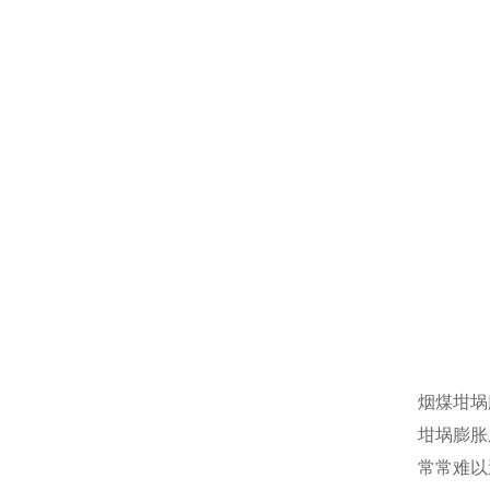
烟煤坩埚
坩埚膨胀
常常难以