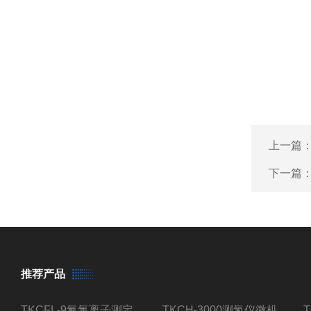
上一篇
下一篇
推荐产品
TKCFL-9氟氯离子测定仪自动煤质检测
TKCH-3000测氢仪微机氢元素测定煤质检测