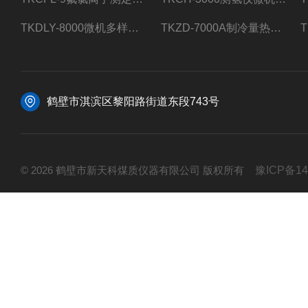
TKDLY-8000微机多样测硫仪自动定硫仪化验室硫含量测定
TKZD-7000A制冷量热仪自动升降热值仪煤质检测
鹤壁市淇滨区黎阳路街道东段743号
© 2026 鹤壁市新天科煤质仪器有限公司 版权所有
豫ICP备14