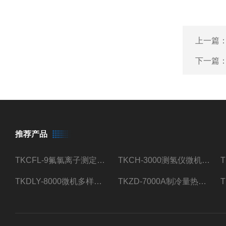
上一篇
下一篇
推荐产品
TKCFL-9氟氯离子测定仪自动煤质检测
TKCH-3000测氢仪微机氢元素测定煤质检测
TKDLY-8000微机多样测硫仪自动定硫仪化验室硫含量测定
TKZD-7000A制冷量热仪自动升降热值仪煤质检测