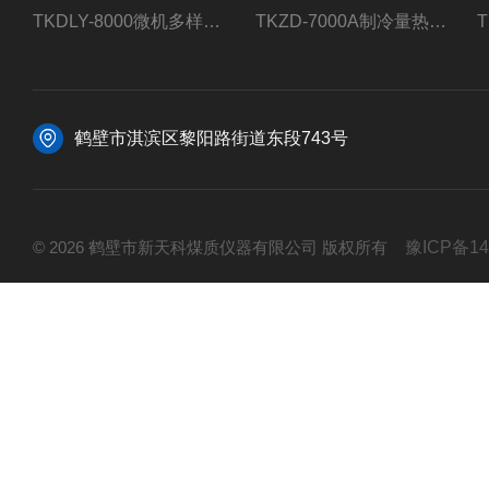
TKDLY-8000微机多样测硫仪自动定硫仪化验室硫含量测定
TKZD-7000A制冷量热仪自动升降热值仪煤质检测
鹤壁市淇滨区黎阳路街道东段743号
© 2026 鹤壁市新天科煤质仪器有限公司 版权所有
豫ICP备14