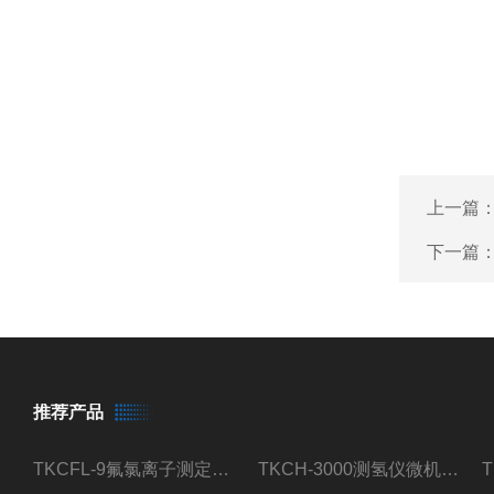
上一篇
下一篇
推荐产品
TKCFL-9氟氯离子测定仪自动煤质检测
TKCH-3000测氢仪微机氢元素测定煤质检测