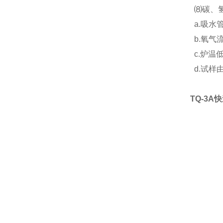
⑻碳、氢
a.吸水
b.氧气
c.炉温
d.试样
TQ-3A