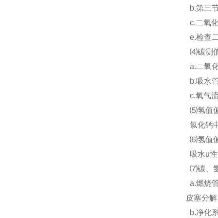
b.第三
c.二氧
e.检查
⑷碳测值
a.二氧
b.吸水
c.氧气
⑸氢值偏
氯化钙中
⑹氢值偏
吸水u性
⑺碳、氢
a.燃烧
皮塞分解
b.净化