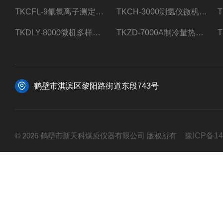
TKCFL-9氟氯离子测定仪自动煤质检测
TKCH-3000测氢仪微机氢元素测定煤质检测
TKDLY-8000微机多样测硫仪自动定硫仪化验室硫含量测定
TKZD-7000A制冷量热仪自动升降热值仪煤质检测
鹤壁市淇滨区黎阳路街道东段743号
© 2026 鹤壁市新天科煤质仪器有限公司 版权所有
豫ICP备14