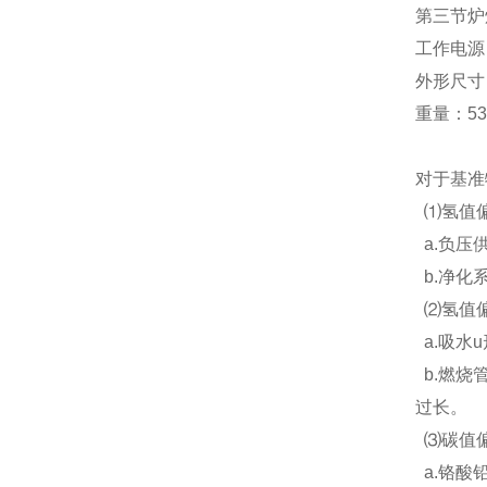
第三节炉
工作电源：A
外形尺寸（
重量：53
对于基准
⑴氢值偏
a.负压
b.净化
⑵氢值偏
a.吸水
b.燃烧
过长。
⑶碳值偏
a.铬酸