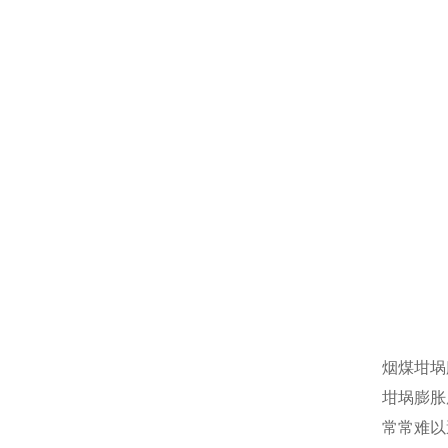
烟煤坩埚
坩埚膨胀
常常难以