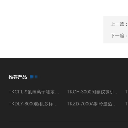
上一篇
下一篇
推荐产品
TKCFL-9氟氯离子测定仪自动煤质检测
TKCH-3000测氢仪微机氢元素测定煤质检测
TKDLY-8000微机多样测硫仪自动定硫仪化验室硫含量测定
TKZD-7000A制冷量热仪自动升降热值仪煤质检测