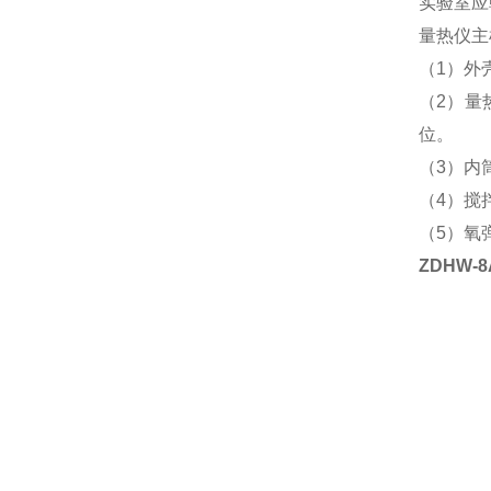
实验室应
量热仪主
（
1
）外
（
2
）量
位。
（
3
）内
（
4
）搅
（
5
）氧
ZDHW-