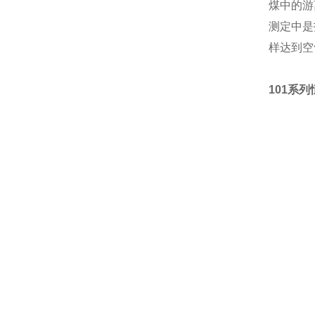
煤中的游
测定中是
样达到空
101系