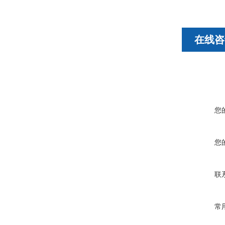
在线咨
您
您
联
常