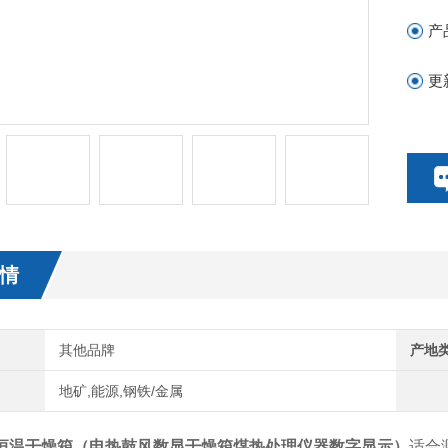
温
产
和
全
更
情
其他品牌
产地
地矿,能源,钢铁/金属
恒温
干燥箱（
电热鼓风数显干燥箱煤热处理仪器数字显示
）
适合