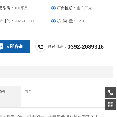
度可在室温至300℃之间任意恒温；能自动切断电源，保护设备
品型号：
101系列
厂商性质：
生产厂家
试品。
水分检测仪，鼓风干燥箱
新时间：
2026-02-09
访 问 量：
1206
0392-2689316
立即咨询
联系电话：
类别
国产
测定煤中水分、烘干物品、干燥热处理及其它加热之用。