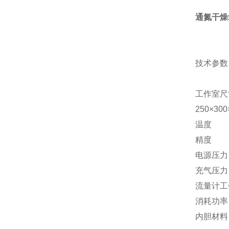
通氮干燥
技术参数
工作室尺
250
×300
温
精
电
充
流量
消
内胆