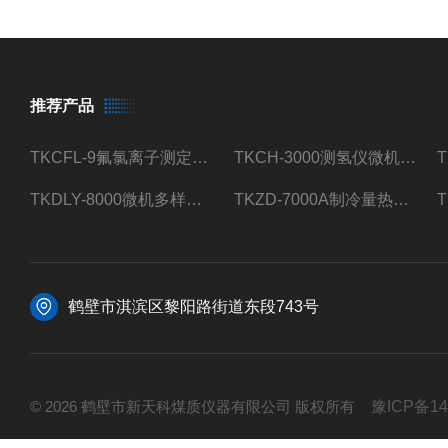
推荐产品
TKCFL-9氟氯离子测定仪自动煤质检测
TKCH-3000测氢仪微机氢元素测定煤质检测
TKDLY-8000微机多样测硫仪自动定硫仪化验室硫含量测定
TKZD-7000A制冷量热仪自动升降热值仪煤质检测
鹤壁市淇滨区黎阳路街道东段743号
© 2026 鹤壁市新天科煤质仪器有限公司 版权所有
豫ICP备14