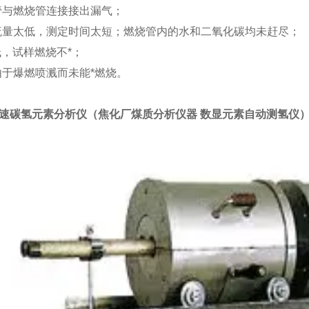
管与燃烧管连接接出漏气；
流量太低，测定时间太短；燃烧管内的水和二氧化碳均未赶尽；
低，试样燃烧不*；
由于爆燃喷溅而未能*燃烧。
快速
碳氢元素分析仪（
焦化厂煤质分析仪器 数显元素自动测氢仪