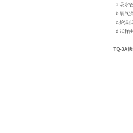
a.吸水
b.氧气
c.炉温
d.试样
TQ-3A