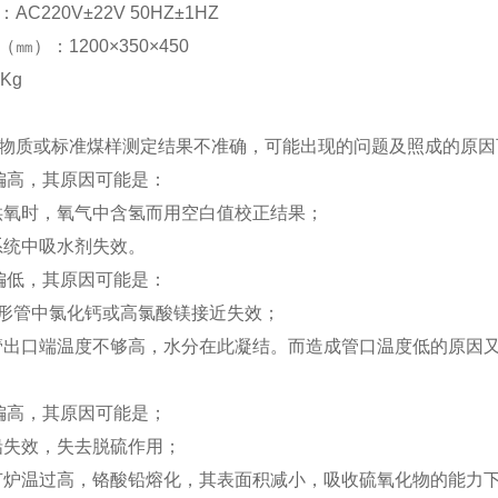
C220V±22V 50HZ±1HZ
㎜）：1200×350×450
Kg
物质或标准煤样测定结果不准确，可能出现的问题及照成的原因
高，其原因可能是：
供氧时，氧气中含氢而用空白值校正结果；
系统中吸水剂失效。
低，其原因可能是：
u形管中氯化钙或高氯酸镁接近失效；
管出口端温度不够高，水分在此凝结。而造成管口温度低的原因又
高，其原因可能是；
铅失效，失去脱硫作用；
节炉温过高，铬酸铅熔化，其表面积减小，吸收硫氧化物的能力