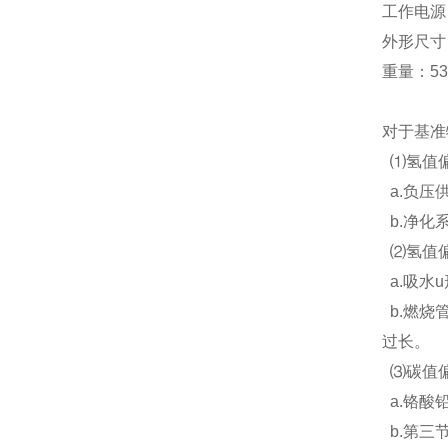
工作电源：A
外形尺寸（
重量：53
对于基准
⑴氢值偏
a.负压
b.净化
⑵氢值偏
a.吸水
b.燃烧
过长。
⑶碳值偏
a.铬酸
b.第三