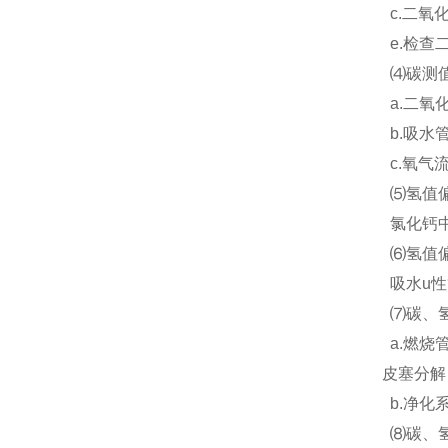
c.二氧
e.检查
⑷碳测值
a.二氧
b.吸水
c.氧气
⑸氢值偏
氯化钙中
⑹氢值偏
吸水u性
⑺碳、氢
a.燃烧
皮塞分解
b.净化
⑻碳、氢