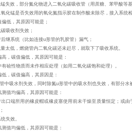
化锰失效，部分氮化物进入二氧化碳吸收管（用蔗糖、苯甲酸等
二氧化锰是否失效用的氧化氮指示胶在制作酸未除尽，接入系统
偏低，其原因可能是；
化碳吸收剂失效；
管后继系统（比如连接u形管的乳胶管）漏气；
流量太低，燃烧管内二氧化碳还未赶尽，就取下了吸收系统。
高，碳值偏低，其原因可能是：
有硷性物质而未作相应处理（如用二氧化碳饱和处理）。
低，碳值偏高，其原因是：
管中吸水剂失效，同时除氮u形管中的吸水剂也失效，有部分水
测值均偏高，其原因可能是：
管出口端所用的橡皮帽或橡皮塞使用前未干燥至质量恒定；或由
；
系统失效。
测值均偏低，其原因可能是：