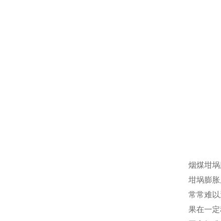
烟煤坩埚
坩埚膨胀
常常难以
果在一定