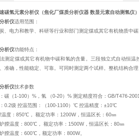
快速
碳氢元素分析仪（
焦化厂煤质分析仪器 数显元素自动测氢仪
分析仪
适用范围：
炭、电力和教学、科研等行业和部门测定煤或其它有机物质中碳
分析仪
功能特点：
法测定煤或其它有机物中碳和氢的含量。三段独立式自动恒温
、准确，性能稳定、可靠。可同时测定两个试样。整机结构合理
分析仪
技术参数
碳（1-100）%，氢 （0-20）% 测定精度符合：GB/T476-200
0.2级 控温范围：（100-1100）℃ 控温精度：±10℃
膛温度：850℃， 额定功率：1200W，恒温区长：60㎜
炉膛温度：800℃， 额定功率：1500W，恒温区长：80㎜
炉膛温度：600℃，额定功率：800W。