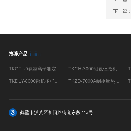
下一篇
推荐产品
TKCFL-9氟氯离子测定仪自动煤质检测
TKCH-3000测氢仪微机氢元素测定煤质检测
TKDLY-8000微机多样测硫仪自动定硫仪化验室硫含量测定
TKZD-7000A制冷量热仪自动升降热值仪煤质检测
鹤壁市淇滨区黎阳路街道东段743号