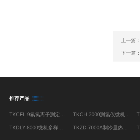
上一篇
下一篇
推荐产品
TKCFL-9氟氯离子测定仪自动煤质检测
TKCH-3000测氢仪微机氢元素测定煤质检测
TKDLY-8000微机多样测硫仪自动定硫仪化验室硫含量测定
TKZD-7000A制冷量热仪自动升降热值仪煤质检测