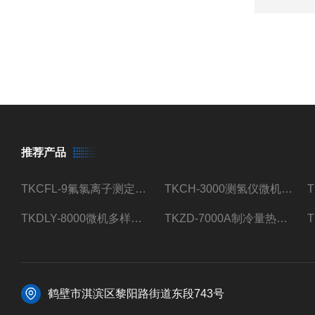
推荐产品
TKCFL-9氟氯离子测定仪自动煤质检测
TKCH-3000测氢仪微机氢元素测定煤质检测
TKDLY-8000微机多样测硫仪自动定硫仪化验室硫含量测定
TKZD-7000A制冷量热仪自动升降热值仪煤质检测
鹤壁市淇滨区黎阳路街道东段743号