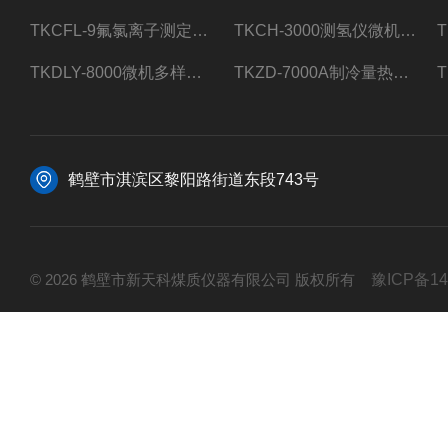
TKCFL-9氟氯离子测定仪自动煤质检测
TKCH-3000测氢仪微机氢元素测定煤质检测
TKDLY-8000微机多样测硫仪自动定硫仪化验室硫含量测定
TKZD-7000A制冷量热仪自动升降热值仪煤质检测
鹤壁市淇滨区黎阳路街道东段743号
© 2026 鹤壁市新天科煤质仪器有限公司 版权所有
豫ICP备14