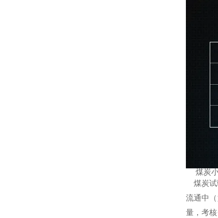
煤炭
煤炭试验
流通中（
量，考核