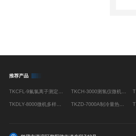
推荐产品
TKCFL-9氟氯离子测定仪自动煤质检测
TKCH-3000测氢仪微机氢元素测定煤质检测
TKDLY-8000微机多样测硫仪自动定硫仪化验室硫含量测定
TKZD-7000A制冷量热仪自动升降热值仪煤质检测