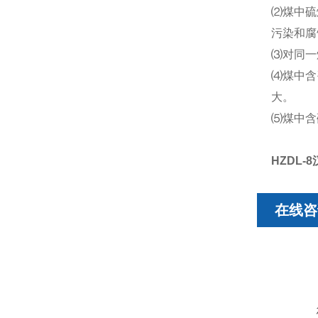
⑵煤中硫
污染和腐
⑶对同一
⑷煤中含
大。
⑸煤中含
HZDL-8
在线咨