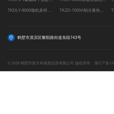
TKDLY-8000微机多样测硫仪自动定硫仪化验室硫含量测定
TKZD-7000A制冷量热仪自动升降热值仪煤质检测
鹤壁市淇滨区黎阳路街道东段743号
© 2026 鹤壁市新天科煤质仪器有限公司 版权所有
豫ICP备14