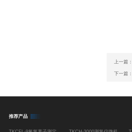
上一篇
下一篇
推荐产品
TKCFL-9氟氯离子测定仪自动煤质检测
TKCH-3000测氢仪微机氢元素测定煤质检测