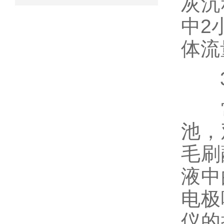
灰沉
中2
体流
3
常
池，
毛刷
液中
电极
仪的