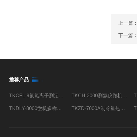
上一篇
下一篇
推荐产品
TKCFL-9氟氯离子测定仪自动煤质检测
TKCH-3000测氢仪微机氢元素测定煤质检测
TKDLY-8000微机多样测硫仪自动定硫仪化验室硫含量测定
TKZD-7000A制冷量热仪自动升降热值仪煤质检测