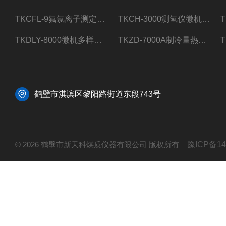
TKCFL-9氟氯离子测定仪自动煤质检测
TKCH-3000测氢仪微机氢元素测定煤质检测
TKDLY-8000微机多样测硫仪自动定硫仪化验室硫含量测定
TKZD-7000A制冷量热仪自动升降热值仪煤质检测
鹤壁市淇滨区黎阳路街道东段743号
© 2026 鹤壁市新天科煤质仪器有限公司 版权所有
豫ICP备14