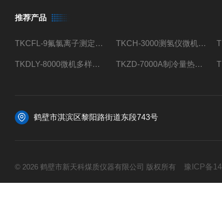
推荐产品
TKCFL-9氟氯离子测定仪自动煤质检测
TKCH-3000测氢仪微机氢元素测定煤质检测
TKDLY-8000微机多样测硫仪自动定硫仪化验室硫含量测定
TKZD-7000A制冷量热仪自动升降热值仪煤质检测
鹤壁市淇滨区黎阳路街道东段743号
© 2026 鹤壁市新天科煤质仪器有限公司 版权所有
豫ICP备14