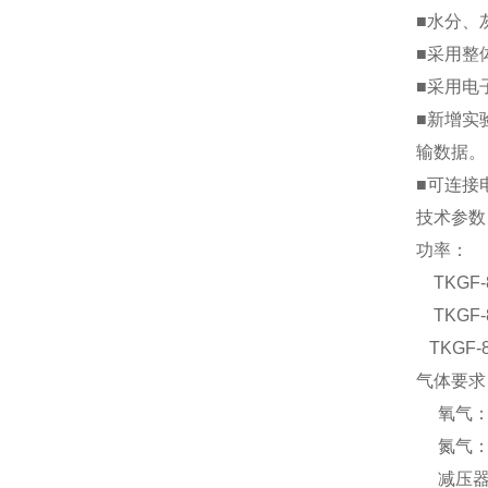
■水分、
■采用整
■采用电
■新增实
输数据。
■可连接
技术参数
功率：
TKGF-8
TKGF-8
TKGF-8
气体要求
氧气：纯
氮气：纯
减压器：