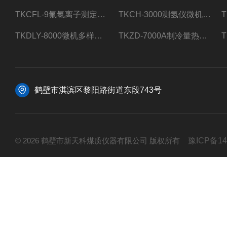
TKCFL-9氟氯离子测定仪自动煤质检测
TKCH-3000测氢仪微机氢元素测定煤质检测
TKDLY-8000微机多样测硫仪自动定硫仪化验室硫含量测定
TKZD-7000A制冷量热仪自动升降热值仪煤质检测
鹤壁市淇滨区黎阳路街道东段743号
© 2026 鹤壁市新天科煤质仪器有限公司 版权所有
豫ICP备14