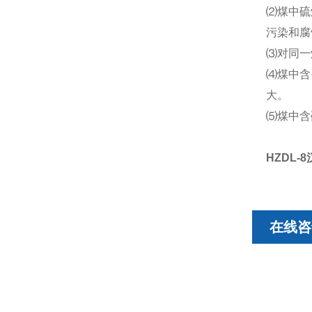
⑵煤中硫
污染和腐
⑶对同一
⑷煤中含
大。
⑸煤中含
HZDL-8
在线咨