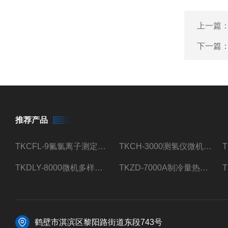
上一篇
下一篇
推荐产品
TKCFL-9氟氯离子测定仪自动煤质检测
TKCH-3000测氢仪微机氢元素测定煤质检测
TKDLY-8000微机多样测硫仪自动定硫仪化验室硫含量测定
TKZD-7000A制冷量热仪自动升降热值仪煤质检测
鹤壁市淇滨区黎阳路街道东段743号