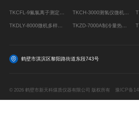
TKCFL-9氟氯离子测定仪自动煤质检测
TKCH-3000测氢仪微机氢元素测定煤质检测
TKDLY-8000微机多样测硫仪自动定硫仪化验室硫含量测定
TKZD-7000A制冷量热仪自动升降热值仪煤质检测
鹤壁市淇滨区黎阳路街道东段743号
© 2026 鹤壁市新天科煤质仪器有限公司 版权所有
豫ICP备14