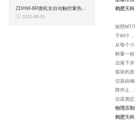
ZDHW-8R微机全自动触控量热仪（车载式量热仪）的技术参数
鹤壁天科
2022-08-03
按照MT
于60个
从每个小
称量一份
法落下并
煤块的质
仪器由钢
降停止，
仪器测定
物理压制
鹤壁天科