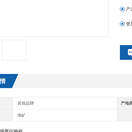
产
更
情
其他品牌
产地
地矿
强度化验机