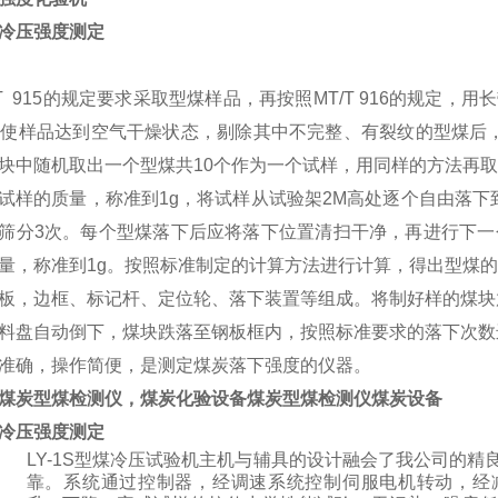
冷压强度测定
/T 915的规定要求采取型煤样品，再按照MT/T 916的规定
，使样品达到空气干燥状态，剔除其中不完整、有裂纹的型煤后
块中随机取出一个型煤共10个作为一个试样，用同样的方法再取
试样的质量，称准到1g，将试样从试验架2M高处逐个自由落下
筛分3次。每个型煤落下后应将落下位置清扫干净，再进行下一
量，称准到1g。按照标准制定的计算方法进行计算，得出型煤
板，边框、标记杆、定位轮、落下装置等组成。将制好样的煤块
料盘自动倒下，煤块跌落至钢板框内，按照标准要求的落下次数
准确，操作简便，是测定煤炭落下强度的仪器。
煤炭型煤检测仪，煤炭化验设备
煤炭型煤检测仪煤炭设备
冷压强度测定
LY-1S型煤冷压试验机主机与辅具的设计融会了我公司的
靠。系统通过控制器，经调速系统控制伺服电机转动，经