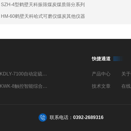
：
SZH-4型鹤壁天科振筛煤炭煤质筛分系列
：
HM-60鹤壁天科哈式可磨仪煤炭其他仪器
快捷通道
TKDLY-7100自动定硫仪自动送样测硫仪触控操作
产品中心
关于
TKWK-8触控智能综合吸附仪煤炭活性炭测定
技术文章
在线
联系电话：
0392-2689316