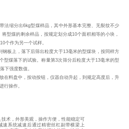
，用长带法缩分出6kg型煤样品，其中外形基本完整、无裂纹不少
，将型煤的剩余样品，按规定划分成10个面积相等的小块，
10个作为另一个试样。
到钢板上，落下后筛出粒度大于13毫米的型煤块，按同样方
个型煤落下的试验。称量第3次筛分后粒度大于13毫米的型
的落下强度数值。
放在料盘中，按动按钮，仪器自动升起，到规定高度后，升
进行操作。
精良技术，外形美观，操作方便，性能稳定可
减速系统减速后通过精密丝杠副带横梁上