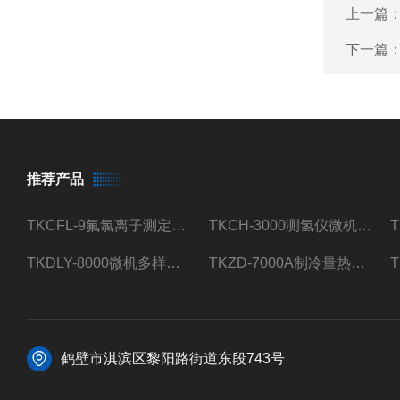
上一篇
下一篇
推荐产品
TKCFL-9氟氯离子测定仪自动煤质检测
TKCH-3000测氢仪微机氢元素测定煤质检测
TKDLY-8000微机多样测硫仪自动定硫仪化验室硫含量测定
TKZD-7000A制冷量热仪自动升降热值仪煤质检测
鹤壁市淇滨区黎阳路街道东段743号