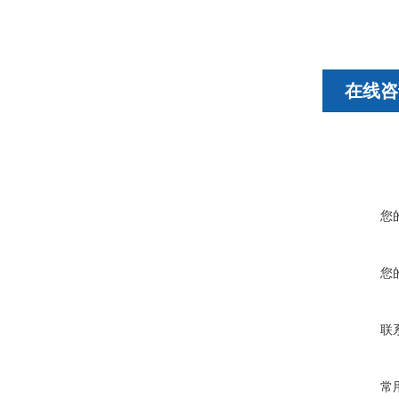
在线咨
您
您
联
常