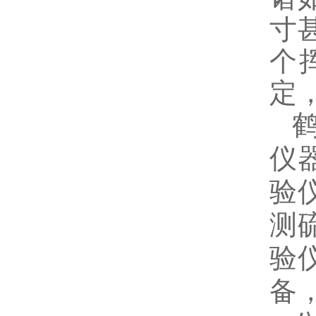
寸
个
定
仪
验
测
验
备