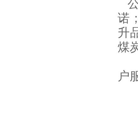
诺
升
煤
户