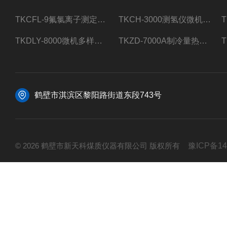
TKCFL-9氟氯离子测定仪自动煤质检测
TKCH-3000测氢仪微机氢元素测定煤质检测
TKDLY-8000微机多样测硫仪自动定硫仪化验室硫含量测定
TKZD-7000A制冷量热仪自动升降热值仪煤质检测
鹤壁市淇滨区黎阳路街道东段743号
© 2026 鹤壁市新天科煤质仪器有限公司 版权所有
豫ICP备14