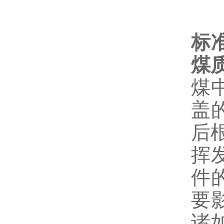
标
煤
煤
盖
后
挥
件
要
诸