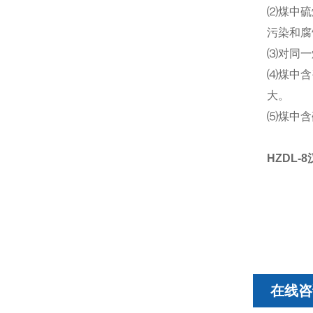
⑵煤中硫
污染和腐
⑶对同一
⑷煤中含
大。
⑸煤中含
HZDL-8
在线咨