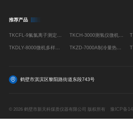
推荐产品
TKCFL-9氟氯离子测定仪自动煤质检测
TKCH-3000测氢仪微机氢元素测定煤质检测
TKDLY-8000微机多样测硫仪自动定硫仪化验室硫含量测定
TKZD-7000A制冷量热仪自动升降热值仪煤质检测
鹤壁市淇滨区黎阳路街道东段743号
© 2026 鹤壁市新天科煤质仪器有限公司 版权所有
豫ICP备14